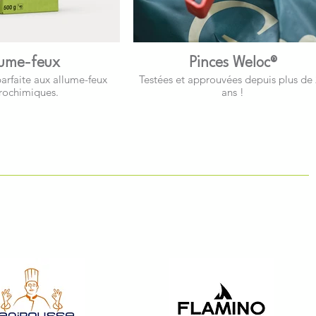
lume-feux
Pinces Weloc®
parfaite aux allume-feux
Testées et approuvées depuis plus de
rochimiques.
ans !