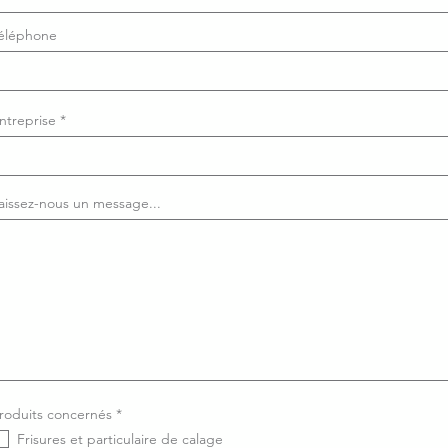
éléphone
ntreprise
aissez-nous un message...
O
roduits concernés
*
b
Frisures et particulaire de calage
l