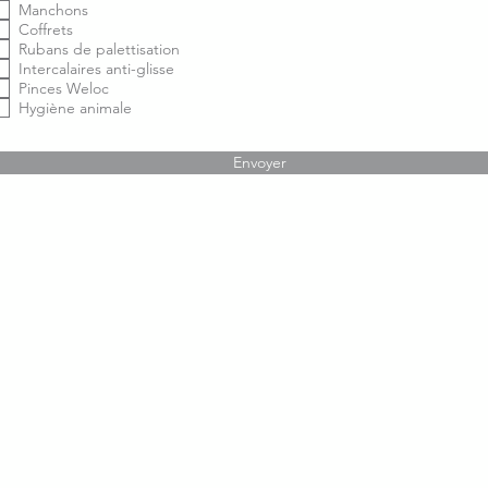
i
Manchons
g
Coffrets
a
Rubans de palettisation
t
Intercalaires anti-glisse
o
i
Pinces Weloc
r
Hygiène animale
e
Envoyer