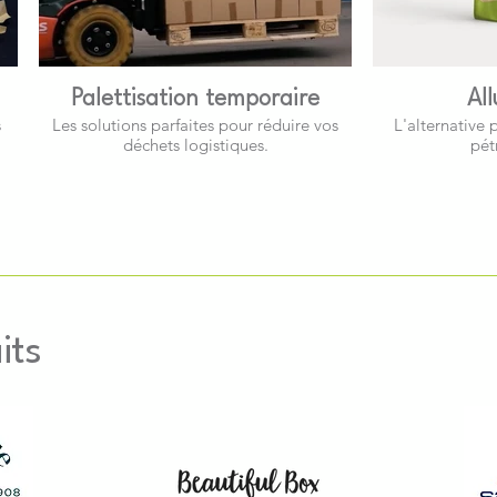
Palettisation temporaire
Al
s
Les solutions parfaites pour réduire vos
L'alternative 
déchets logistiques.
pét
its