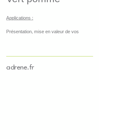
Applications :
Présentation, mise en valeur de vos 
produits
Maintien des produits au sein de 
vos coffrets
Absorption des chocs
Comble les espaces vides
adrene.fr
Caractéristiques :
3 couches de papier certifié 
FSC et recyclé mixte crédit
Colorant à base d'eau
Grammage : 80g/m2
Largeur : 4mm
Longueur : 25.5cm
Provenance du papier : Europe