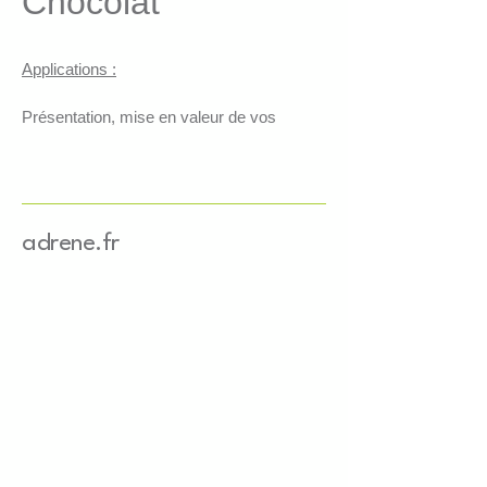
Chocolat
Applications :
Présentation, mise en valeur de vos 
produits
Maintien des produits au sein de 
vos coffrets
Absorption des chocs
Comble les espaces vides
adrene.fr
Caractéristiques :
3 couches de papier certifié 
FSC et recyclé mixte crédit
Colorant à base d'eau
Grammage : 80g/m2
Largeur : 4mm
Longueur : 25.5cm
Provenance du papier : Europe