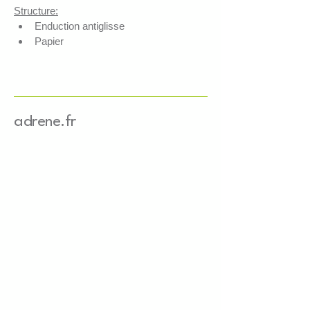
Structure:
Enduction antiglisse
Papier
Qualités techniques:
Antiglisse
Léger grammage de 100g/m²
Simplicité d’utilisation
adrene.fr
100% recyclable
Produit Ecoconçu ISO14062
Emballage tertiaire apte au 
contact alimentaire
Application:
Stabilise la marchandise
Utilisation en palettisation 
manuelle ou automatique
Efficient sur toutes les 
marchandises