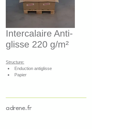
Intercalaire Anti-
glisse 220 g/m²
Structure:
Enduction antiglisse
Papier
Qualités techniques:
Antiglisse
Rigide
Simplicité d’utilisation
adrene.fr
100% recyclable
Produit Ecoconçu ISO14062
Emballage tertiaire apte au 