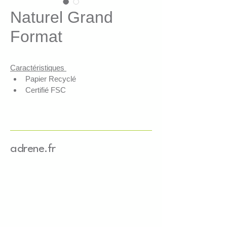
Naturel Grand
Format
Caractéristiques 
Papier Recyclé 
Certifié FSC
Solution de calage recyclable 
avec le papier/carton 
Esthétique, authentique, 
résistant, économique 
adrene.fr
Applications
Absorption des chocs, idéal e-
commerce
Protection d'objets fragiles
Maintien de objets lourds
Présentation, mise en valeur de 
produits 