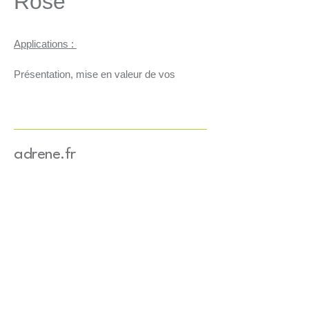
Rose
Applications : 
Présentation, mise en valeur de vos 
produits 
Maintien des produits au sein de 
vos coffrets
Absorption des chocs 
Comble les espaces vides
adrene.fr
Caractéristiques : 
3 couches de papier certifié 
FSC et recyclé mixte crédit 
Colorant à base d'eau 
Grammage : 80g/m2 
Largeur : 4mm 
Longueur : 25.5cm 
Provenance du papier : Europe 