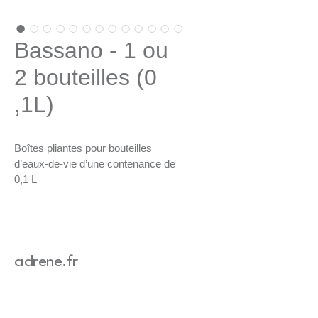
Bassano - 1 ou
2 bouteilles (0
,1L)
Boîtes pliantes pour bouteilles 
d’eaux-de-vie d’une contenance de 
0,1 L
Tailles :
S : 60x65x390mm
S1 : 60x60x255mm
M : 120x55x365mm
adrene.fr
Couleurs : 
Naturel  - Bordeaux - Bleu foncé - 