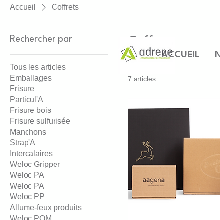
Accueil
Coffrets
Rechercher par
Coffrets
ACCUEIL
N
Tous les articles
Emballages
7 articles
Frisure
Particul'A
Frisure bois
Frisure sulfurisée
Manchons
Strap'A
Intercalaires
Weloc Gripper
Weloc PA
Weloc PA
Weloc PP
Allume-feux produits
Weloc POM