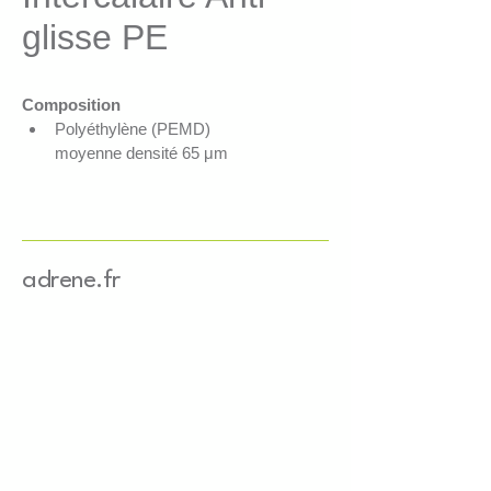
glisse PE
Composition
Polyéthylène (PEMD) 
moyenne densité 65 μm
Coefficient de friction très élevé
Transparent
Qualités techniques
Coefficient de friction élevé
Hydrophobe, forme une 
adrene.fr
barrière à l’eau
100% recyclable et repliable
Souple
Sans fibre et hygiénique
Applications
Adapté aux produits aux 
surfaces irrégulières
Paquets emballés sous film, 
seaux et bidons en plastique