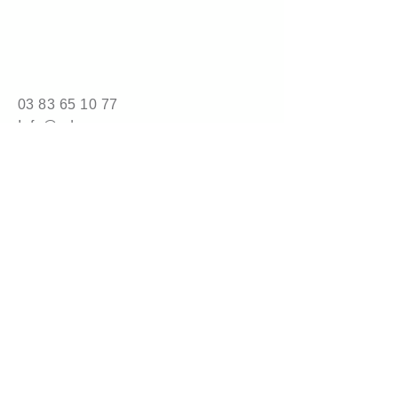
Industrie cosmétique et 
pharmaceutique
Stockage extérieur
Utilisable en tant que coiffe 
palette
03 83 65 10 77
Conditionnement
Info@adrene.com
Rouleaux de 300m 
prédécoupés ou non à 100 ou 
4 bis route de Nancy
80cm
54840 Gondreville
© 2025 by adrene.com.
Powered and secured by
Wix
Mention légales