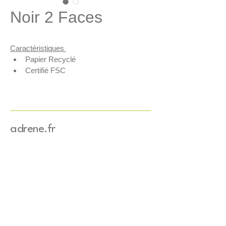
Noir 2 Faces
Caractéristiques 
Papier Recyclé 
Certifié FSC
Solution de calage recyclable 
avec le papier/carton 
Esthétique, authentique, 
résistant, économique 
adrene.fr
Applications
Absorption des chocs, idéal e-
commerce
Protection d'objets fragiles
Maintien de objets lourds
Présentation, mise en valeur de 
produits 
Comble les espaces vides, 
stabilise les colis