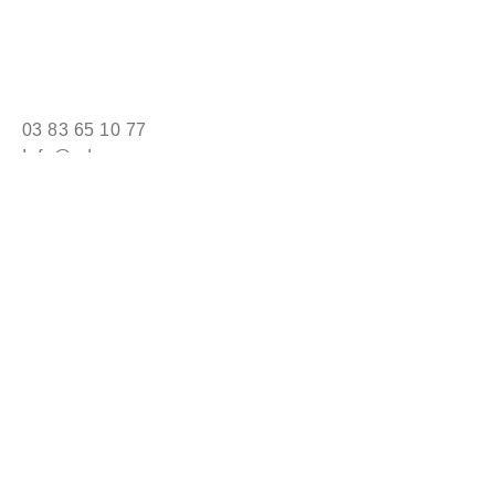
Infos techniques
Grammage : 210g/m2 
Compression : 45
03 83 65 10 77
Conditionnement : 
Info@adrene.com
Sac de 400L de calage (8,5kg) 
Camion complet : 240 sacs
4 bis route de Nancy
54840 Gondreville
© 2025 by adrene.com.
Powered and secured by
Wix
Mention légales