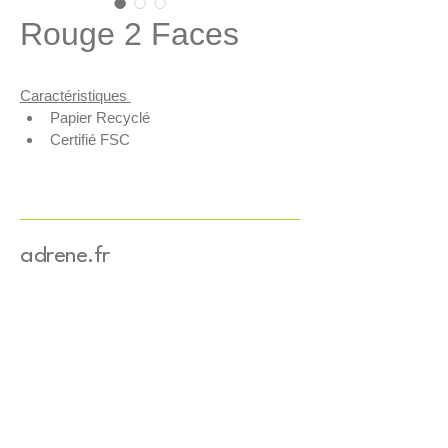
Rouge 2 Faces
Caractéristiques 
Papier Recyclé 
Certifié FSC
Solution de calage recyclable 
avec le papier/carton 
Esthétique, authentique, 
résistant, économique 
adrene.fr
Applications
Absorption des chocs, idéal e-
commerce
Protection d'objets fragiles
Maintien de objets lourds
Présentation, mise en valeur de 
produits 
Comble les espaces vides, 
stabilise les colis