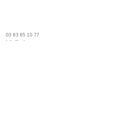
Infos techniques
Grammage : 210g/m2 
Compression : 45
03 83 65 10 77
Conditionnement : 
Info@adrene.com
Sac de 400L de calage (8,5kg) 
Camion complet : 240 sacs
4 bis route de Nancy
54840 Gondreville
© 2025 by adrene.com.
Powered and secured by
Wix
Mention légales