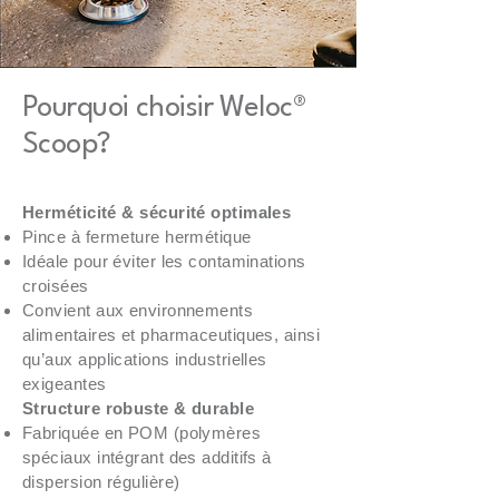
Weloc® Scoop PA 150/220/320 -
Weloc® Scoop PA 110/150/220 -
Weloc® Scoop PA 110/150 - 15ML
Weloc® Scoop PP 120 - 30ML
Weloc® coffee Scoop PP 120 - 18ML
Weloc® Spoon PA 70/75/110 - 3ML
Pourquoi choisir Weloc®
110ML
55ML
Scoop?
Herméticité & sécurité optimales
Pince à fermeture hermétique
Idéale pour éviter les contaminations
croisées
Convient aux environnements
alimentaires et pharmaceutiques, ainsi
qu’aux applications industrielles
exigeantes
Structure robuste & durable
Fabriquée en POM (polymères
spéciaux intégrant des additifs à
dispersion régulière)