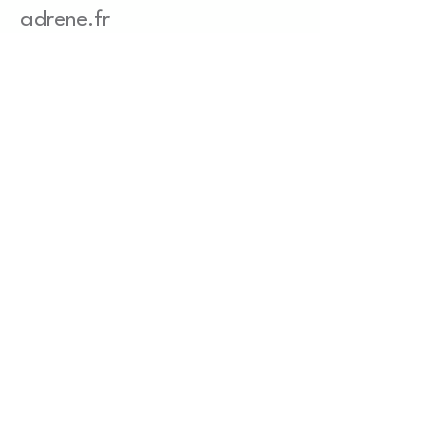
adrene.fr
03 83 65 10 77
Info@adrene.com
4 bis route de Nancy
54840 Gondreville