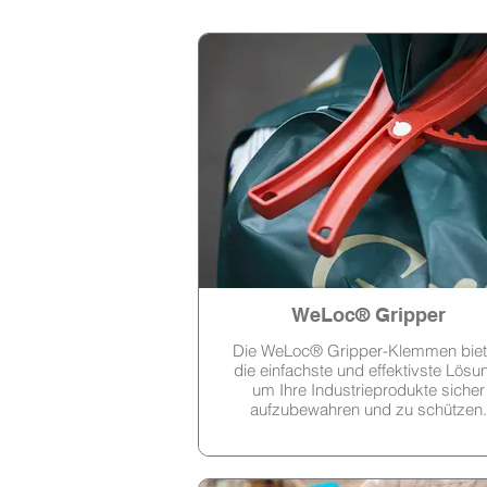
WeLoc® Gripper
Die WeLoc® Gripper-Klemmen bie
die einfachste und effektivste Lösu
um Ihre Industrieprodukte sicher
aufzubewahren und zu schützen.