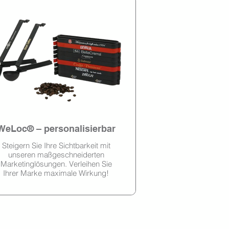
WeLoc® – personalisierbar
Steigern Sie Ihre Sichtbarkeit mit
unseren maßgeschneiderten
Marketinglösungen. Verleihen Sie
Ihrer Marke maximale Wirkung!