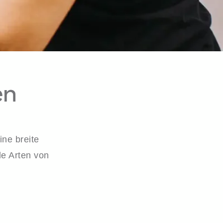
en
ne breite
le Arten von