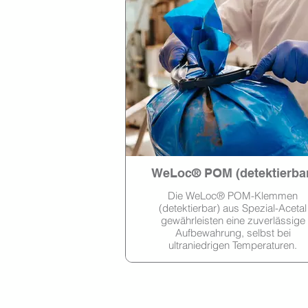
WeLoc® POM (detektierbar
Die WeLoc® POM-Klemmen
(detektierbar) aus Spezial-Acetal
gewährleisten eine zuverlässige
Aufbewahrung, selbst bei
ultraniedrigen Temperaturen.