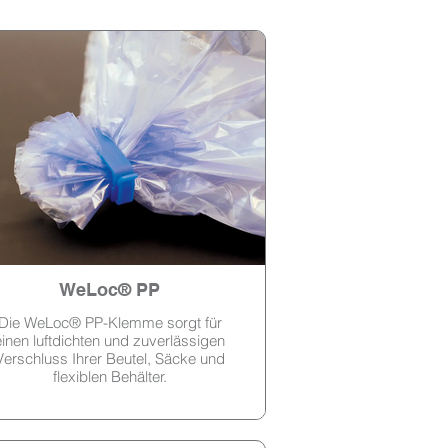
WeLoc® PP
Die WeLoc® PP-Klemme sorgt für
einen luftdichten und zuverlässigen
Verschluss Ihrer Beutel, Säcke und
flexiblen Behälter.