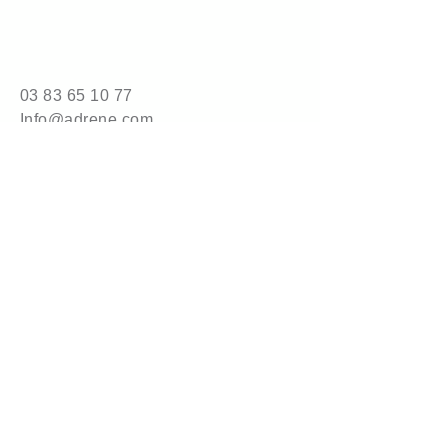
03 83 65 10 77
Info@adrene.com
4 bis route de Nancy
54840 Gondreville
© 2025 by adrene.com.
Powered and secured by
Wix
Mention légales