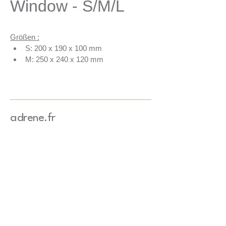
Window - S/M/L
Größen :
S: 200 x 190 x 100 mm
M: 250 x 240 x 120 mm
L: 300 x 300 x 110 mm
Farben :
Natur – Braun – Bordeaux – 
Blau – Dunkelblau – 
adrene.fr
Tannengrün – Apfelgrün – 
Orange – Rot – Schwarz
Optionen :
Digitaldruck (Jetflex) ab 100 
Stück
Prägedruck ab 200 Stück
Musterstanzung ab 200 Stück