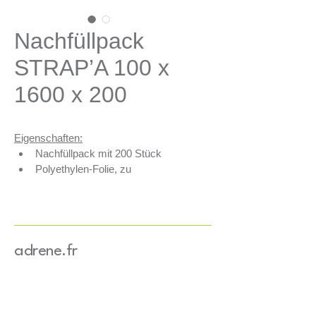
Nachfüllpack
STRAP’A 100 x
1600 x 200
Eigenschaften:
Nachfüllpack mit 200 Stück
Polyethylen-Folie, zu 
verschweißten dehnbaren 
Bändern verarbeitet
100 % recycelbar
Reduziert Einwegkunststoff um 
ca. 90 %
adrene.fr
Formate für jeden Bedarf 
angepasst
Anwendungen: