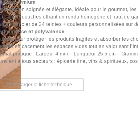
ualité premium
ésentation soignée et élégante, idéale pour le gourmet, le
tructure 3 couches offrant un rendu homogène et haut de 
arge nuancier de 24 teintes + couleurs personnalisées sur
erformance et polyvalence
rfaite pour protéger les produits fragiles et absorber les ch
mble efficacement les espaces vides tout en valorisant l’i
ormat pratique : Largeur 4 mm – Longueur 25,5 cm – Gramm
nvient à tous secteurs : épicerie fine, vins & spiritueux, c
Télécharger la fiche technique