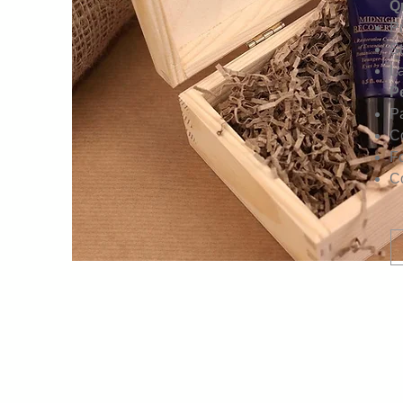
Q
Pr
S
L
P
Pa
Co
F
Co