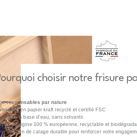
ourquoi choisir notre frisure p
co-responsables par nature
briquée en papier kraft recyclé et certifié FSC
olorants à base d’eau, sans solvants
apier d’origine 100 % européenne, recyclable et biodégrada
ne solution de calage durable pour renforcer votre engage