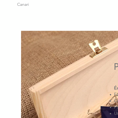
Canari
P
É
Fa
C
P
U