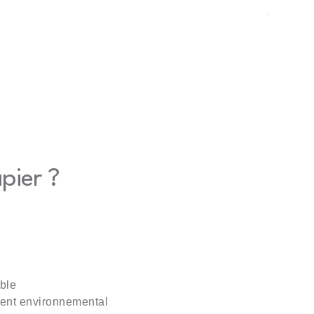
Jaune
apier ?
ble
ment environnemental